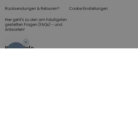
Rücksendungen & Retouren?
Cookie Einstellungen
Hier geht's zu den
am häufigsten
gestellten
Fragen (FAQs) - und
Antworten!
Partnerinfo
-10%
Pressekontakt
B2B Anfragen
Content Creator
Zahlungsart
AGB
Sicherheit und Datenschutz
Impressum