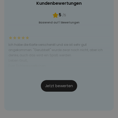
Kundenbewertungen
5
/5
Basierend auf 1 Bewertungen
Ich habe die Karte verschenkt und sie ist sehr gut
angekommen. "Gerubbelt" wurde zwar noch nicht, aber ich
denke, auch das wird ein Spaß werden.
Lieben Gruß,
Euer Schleierwoelkchen
Schleierwoelkchen
16.02.19
Jetzt bewerten