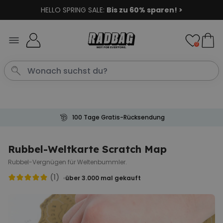
HELLO SPRING SALE:
Bis zu 60% sparen! >
Skip to Content
0
100 Tage Gratis-Rücksendung
Rubbel-Weltkarte Scratch Map
Rubbel-Vergnügen für Weltenbummler.
(1)
über 3.000
mal gekauft