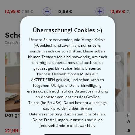
einfach für dich. Denn unsere Weltkarte zum Rubbeln eignet sich
Größe ca. 82,5 x 59,5 cm
auch wunderbar als
Dekoration für dein Zuhause
. Und wenn du
12,99 €
12,99 €
12,99 €
7,99 €
7,99
von deinem Urlaub zurück kommst, kannst du dich immer auf die
Weltkarte zum Freirubbeln
freuen, denn hoffentlich wird bald
immer mehr darauf sichtbar!
Überraschung! Cookies :-)
Schon gesehen?
Unsere Seite verwendet jede Menge Keksis
Diese Produkte könnten dich auch interessieren
(=Cookies), und zwar nicht nur unsere,
sondern auch die von Dritten. Diese süßen
kleinen Textdateien sind notwendig, um euch
ein möglichst bequemes und auch sonst
großartiges Einkaufserlebnis bieten zu
können. Deshalb frohen Mutes auf
AKZEPTIEREN geklickt, und schon kann es
losgehen! Übrigens: Deine Einwilligung
erstreckt sich auch auf die Datenübermittlung
an Anbieter von jenseits des Großen
Teichs (heißt: USA). Dabei besteht allerdings
das Risiko der unbemerkten
Datenverarbeitung durch staatliche Stellen.
Das grüne Lama
Erwärmbares Dackel-
Fia
Deine Einstellungen kannst du natürlich
Kissen
Au
jederzeit ändern
und zwar hier.
22,99 €
29,99 €
34,99 €
44,99 €
Ab