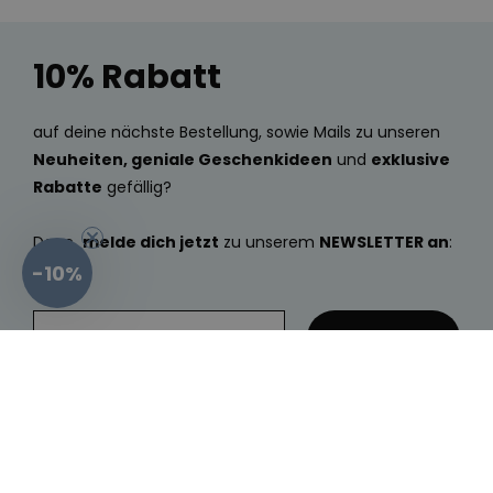
10% Rabatt
auf deine nächste Bestellung, sowie Mails zu unseren
Neuheiten, geniale Geschenkideen
und
exklusive
Rabatte
gefällig?
Dann
melde dich jetzt
zu unserem
NEWSLETTER an
:
-10%
... und absenden