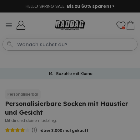
HELLO SPRING SALE:
Bis zu 60% sparen! >
Skip to Content
0
Bezahle mit Klarna
Personalisierbar
Personalisierbare Socken mit Haustier
und Gesicht
Mit dir und deinem Liebling.
(1)
über 3.000
mal gekauft