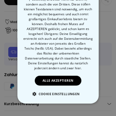
In den Warenkorb
sondern auch die von Dritten. Diese süßen
kleinen Textdateien sind notwendig, um euch
ein möglichst bequemes und auch sonst
großartiges Einkaufserlebnis bieten zu
Made in Austria
Schneller Versand
können. Deshalb frohen Mutes auf
AKZEPTIEREN geklickt, und schon kann es
100 Tage Gratis-Rücksendung
losgehen! Übrigens: Deine Einwilligung
erstreckt sich auch auf die Datenübermittlung
an Anbieter von jenseits des Großen
Teichs (heißt: USA). Dabei besteht allerdings
Voraussichtliche Lieferung:
das Risiko der unbemerkten
Mi, 12.08 – Do, 13.08
Datenverarbeitung durch staatliche Stellen.
Versandkostenfrei ab 50€
Mehr erfahren
Deine Einstellungen kannst du natürlich
jederzeit ändern
und zwar hier.
Zahlungsarten:
ALLE AKZEPTIEREN
COOKIE EINSTELLUNGEN
Kurzbeschreibung
ESSENTIELL
Lustige Socken mit dir und deinem Haustier