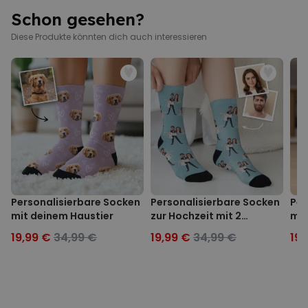
Schon gesehen?
Diese Produkte könnten dich auch interessieren
Personalisierbare Socken
Personalisierbare Socken
Per
mit deinem Haustier
zur Hochzeit mit 2
mit
Gesichtern
Sup
19,99 €
34,99 €
19,99 €
34,99 €
19,