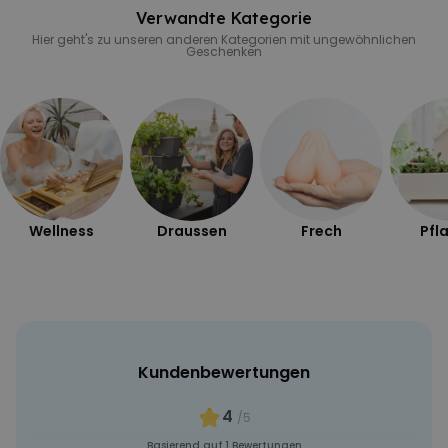
Verwandte Kategorie
Hier geht's zu unseren anderen Kategorien mit ungewöhnlichen
Geschenken
Wellness
Draussen
Frech
Pfl
Kundenbewertungen
4
/5
Basierend auf 1 Bewertungen