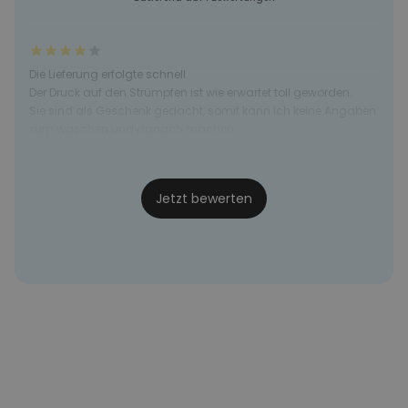
Die Lieferung erfolgte schnell.
Der Druck auf den Strümpfen ist wie erwartet toll geworden.
Sie sind als Geschenk gedacht, somit kann ich keine Angaben
zum waschen und danach machen.
Niedlich,
15.03.25
Jetzt bewerten